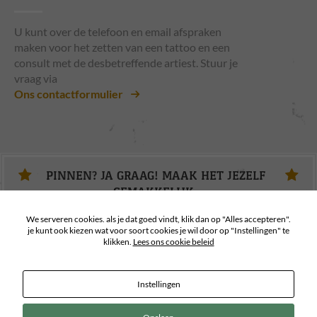
U kunt over de telefoon en email afspraken
maken voor het zetten van een tattoo en een
consult met de desbetreffende artiest. Stuur je
vraag via
Ons contactformulier
PINNEN? JA GRAAG! MAAK HET JEZELF
GEMAKKELIJK.
We serveren cookies. als je dat goed vindt, klik dan op "Alles accepteren".
je kunt ook kiezen wat voor soort cookies je wil door op "Instellingen" te
klikken.
Lees ons cookie beleid
Instellingen
Copyright 2026
ArtCastle Tattoo