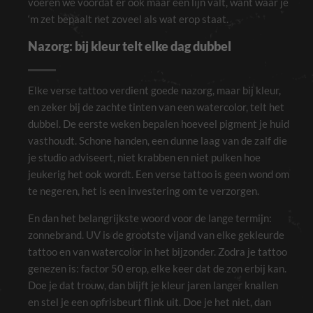
voeren we voordat er ook maar één lijn valt, want waar je
‘m zet bepaalt net zoveel als wat erop staat.
Nazorg: bij kleur telt elke dag dubbel
Elke verse tattoo verdient goede nazorg, maar bij kleur,
en zeker bij de zachte tinten van een watercolor, telt het
dubbel. De eerste weken bepalen hoeveel pigment je huid
vasthoudt. Schone handen, een dunne laag van de zalf die
je studio adviseert, niet krabben en niet pulken hoe
jeukerig het ook wordt. Een verse tattoo is geen wond om
te negeren, het is een investering om te verzorgen.
Noodzakelijk
Deze cookies
zijn niet
En dan het belangrijkste woord voor de lange termijn:
optioneel. Ze
zonnebrand. UV is de grootste vijand van elke gekleurde
zijn nodig voor
de site om te
tattoo en van watercolor in het bijzonder. Zodra je tattoo
functioneren.
genezen is: factor 50 erop, elke keer dat de zon erbij kan.
Doe je dat trouw, dan blijft je kleur jaren langer knallen
Ervaring
en stel je een opfrisbeurt flink uit. Doe je het niet, dan
Om onze site