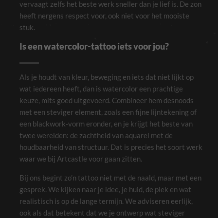
vervaagt zelfs het beste werk sneller dan je lief is. De zon
zo goed
mogelijk te
heeft nergens respect voor, ook niet voor het mooiste
laten
stuk.
functioneren
tijdens je
bezoek. Als je
Is een watercolor-tattoo iets voor jou?
deze cookies
weigert, zal
bepaalde
functionaliteit
Als je houdt van kleur, beweging en iets dat niet lijkt op
van de site
verdwijnen.
wat iedereen heeft, dan is watercolor een prachtige
keuze, mits goed uitgevoerd. Combineer hem desnoods
met een steviger element, zoals een fijne lijntekening of
Marketing
een blackwork-vorm eronder, en je krijgt het beste van
Door je interesses
en gedrag te delen
twee werelden: de zachtheid van aquarel met de
als je onze site
houdbaarheid van structuur. Dat is precies het soort werk
bezoekt, vergroot
je de kans dat je
waar we bij Artcastle voor gaan zitten.
gepersonaliseerde
inhoud en
aanbiedingen te
Bij ons begint zo’n tattoo niet met de naald, maar met een
zien krijgt.
gesprek. We kijken naar je idee, je huid, de plek en wat
realistisch is op de lange termijn. We adviseren eerlijk,
ook als dat betekent dat we je ontwerp wat steviger