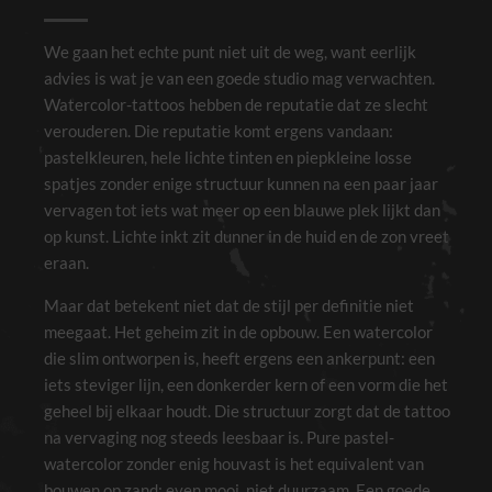
We gaan het echte punt niet uit de weg, want eerlijk
advies is wat je van een goede studio mag verwachten.
Watercolor-tattoos hebben de reputatie dat ze slecht
verouderen. Die reputatie komt ergens vandaan:
pastelkleuren, hele lichte tinten en piepkleine losse
spatjes zonder enige structuur kunnen na een paar jaar
vervagen tot iets wat meer op een blauwe plek lijkt dan
op kunst. Lichte inkt zit dunner in de huid en de zon vreet
eraan.
Maar dat betekent niet dat de stijl per definitie niet
meegaat. Het geheim zit in de opbouw. Een watercolor
die slim ontworpen is, heeft ergens een ankerpunt: een
iets steviger lijn, een donkerder kern of een vorm die het
geheel bij elkaar houdt. Die structuur zorgt dat de tattoo
na vervaging nog steeds leesbaar is. Pure pastel-
watercolor zonder enig houvast is het equivalent van
bouwen op zand: even mooi, niet duurzaam. Een goede