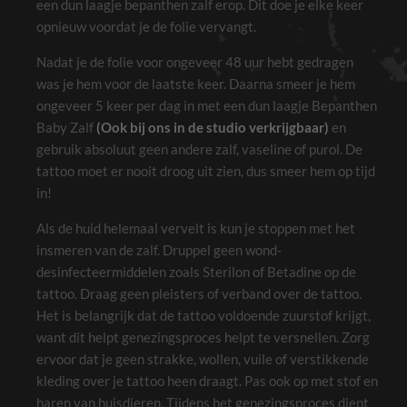
een dun laagje bepanthen zalf erop. Dit doe je elke keer
opnieuw voordat je de folie vervangt.
Nadat je de folie voor ongeveer 48 uur hebt gedragen
was je hem voor de laatste keer. Daarna smeer je hem
ongeveer 5 keer per dag in met een dun laagje Bepanthen
Baby Zalf
(Ook bij ons in de studio verkrijgbaar)
en
gebruik absoluut geen andere zalf, vaseline of purol. De
tattoo moet er nooit droog uit zien, dus smeer hem op tijd
in!
Als de huid helemaal vervelt is kun je stoppen met het
insmeren van de zalf. Druppel geen wond-
desinfecteermiddelen zoals Sterilon of Betadine op de
tattoo. Draag geen pleisters of verband over de tattoo.
Het is belangrijk dat de tattoo voldoende zuurstof krijgt,
want dit helpt genezingsproces helpt te versnellen. Zorg
ervoor dat je geen strakke, wollen, vuile of verstikkende
kleding over je tattoo heen draagt. Pas ook op met stof en
haren van huisdieren. Tijdens het genezingsproces dient