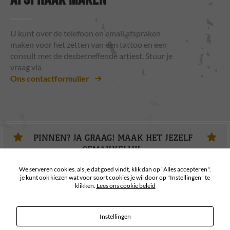
AFSPRAAK MAKEN
U kunt over de telefoon en email afspraken
maken voor het zetten van een tattoo en een
consult met de desbetreffende artiest. Stuur je
vraag via
Ons contactformulier
PINNEN? JA GRAAG! MAAK HET JEZELF
GEMAKKELIJK.
We serveren cookies. als je dat goed vindt, klik dan op "Alles accepteren".
je kunt ook kiezen wat voor soort cookies je wil door op "Instellingen" te
klikken.
Lees ons cookie beleid
Instellingen