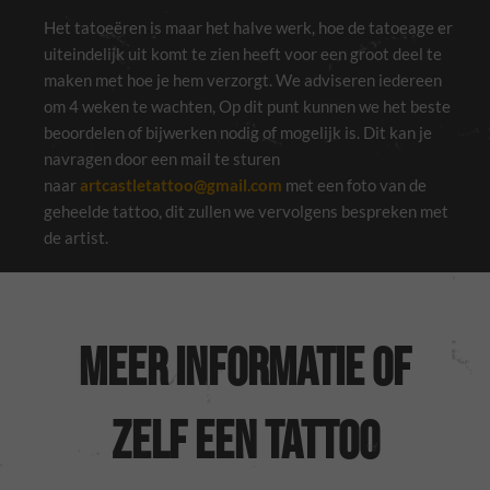
Het tatoeëren is maar het halve werk, hoe de tatoeage er
uiteindelijk uit komt te zien heeft voor een groot deel te
maken met hoe je hem verzorgt. We adviseren iedereen
om 4 weken te wachten, Op dit punt kunnen we het beste
beoordelen of bijwerken nodig of mogelijk is. Dit kan je
navragen door een mail te sturen
naar
artcastletattoo@gmail.com
met een foto van de
geheelde tattoo, dit zullen we vervolgens bespreken met
de artist.
Noodzakelijk
Deze cookies
zijn niet
Meer informatie of
optioneel. Ze
zijn nodig voor
de site om te
functioneren.
zelf een tattoo
Ervaring