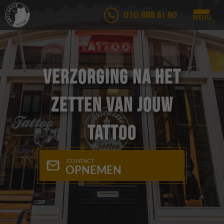
030 888 61 80
MENU
Verzorging na het
zetten van jouw
tattoo
CONTACT
OPNEMEN