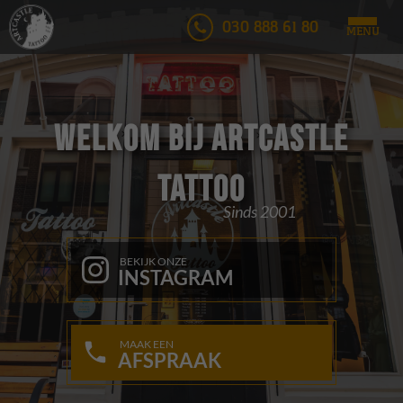
030 888 61 80
MENU
Welkom bij Artcastle
Tattoo
Sinds 2001
BEKIJK ONZE
INSTAGRAM
MAAK EEN
AFSPRAAK