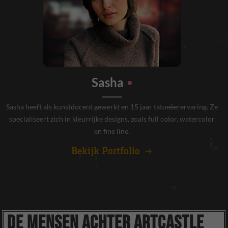
Sasha
Sasha heeft als kunstdocent gewerkt en 15 jaar tatoeëerervaring. Ze
specialiseert zich in kleurrijke designs, zoals full color, watercolor
Noodzakelijk
en fine line.
Deze cookies
zijn niet
optioneel. Ze
Bekijk Portfolio
zijn nodig voor
de site om te
functioneren.
Ervaring
Om onze site
DE MENSEN ACHTER ARTCASTLE
zo goed
mogelijk te