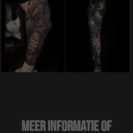
laten
functioneren
tijdens je
bezoek. Als je
deze cookies
weigert, zal
bepaalde
functionaliteit
van de site
verdwijnen.
Marketing
Door je interesses
en gedrag te delen
als je onze site
bezoekt, vergroot
je de kans dat je
gepersonaliseerde
inhoud en
aanbiedingen te
zien krijgt.
Meer informatie of