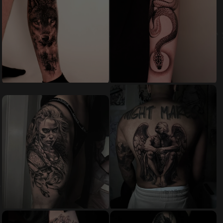
Noodzakelijk
Deze cookies
zijn niet
optioneel. Ze
zijn nodig voor
de site om te
functioneren.
Ervaring
Om onze site
zo goed
mogelijk te