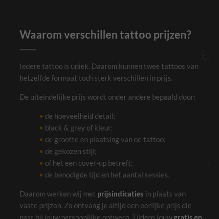
Waarom verschillen tattoo prijzen?
Noodzakelijk
Deze cookies
zijn niet
optioneel. Ze
Iedere tattoo is uniek. Daarom kunnen twee tattoos van
zijn nodig voor
de site om te
hetzelfde formaat toch sterk verschillen in prijs.
functioneren.
De uiteindelijke prijs wordt onder andere bepaald door:
Ervaring
de hoeveelheid detail;
Om onze site
black & grey of kleur;
zo goed
mogelijk te
de grootte en plaatsing van de tattoo;
laten
de gekozen stijl;
functioneren
tijdens je
of het een cover-up betreft;
bezoek. Als je
deze cookies
de benodigde tijd en het aantal sessies.
weigert, zal
bepaalde
Daarom werken wij met
prijsindicaties
in plaats van
functionaliteit
van de site
vaste prijzen. Zo ontvang je altijd een eerlijke prijs die
verdwijnen.
past bij jouw persoonlijke ontwerp. Tijdens jouw
gratis en