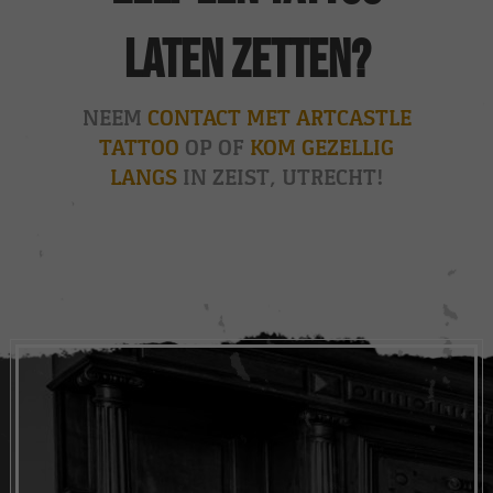
laten zetten?
NEEM
CONTACT MET ARTCASTLE
TATTOO
OP OF
KOM GEZELLIG
LANGS
IN ZEIST, UTRECHT!