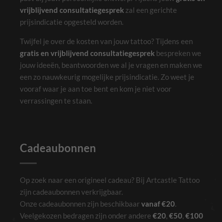
vrijblijvend consultatiegesprek
zal een gerichte
prijsindicatie opgesteld worden.
Marketing
Door je interesses
en gedrag te delen
Twijfel je over de kosten van jouw tattoo? Tijdens een
als je onze site
bezoekt, vergroot
gratis en vrijblijvend consultatiegesprek
bespreken we
je de kans dat je
jouw ideeën, beantwoorden we al je vragen en maken we
gepersonaliseerde
inhoud en
een zo nauwkeurig mogelijke prijsindicatie. Zo weet je
aanbiedingen te
vooraf waar je aan toe bent en kom je niet voor
zien krijgt.
verrassingen te staan.
Cadeaubonnen
Op zoek naar een origineel cadeau? Bij Artcastle Tattoo
zijn cadeaubonnen verkrijgbaar.
Onze cadeaubonnen zijn beschikbaar
vanaf €20
.
Veelgekozen bedragen zijn onder andere
€20
,
€50
,
€100