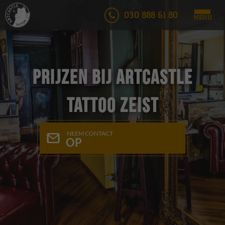
030 888 61 80
MENU
Prijzen bij Artcastle
Tattoo Zeist
NEEM CONTACT
OP