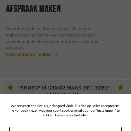
AFSPRAAK MAKEN
U kunt over de telefoon en email afspraken
maken voor het zetten van een tattoo en een
consult met de desbetreffende artiest. Stuur je
vraag via
Ons contactformulier
PINNEN? JA GRAAG! MAAK HET JEZELF
GEMAKKELIJK.
We serveren cookies. als je dat goed vindt, klik dan op "Alles accepteren".
je kunt ook kiezen wat voor soort cookies je wil door op "Instellingen" te
klikken.
Lees ons cookie beleid