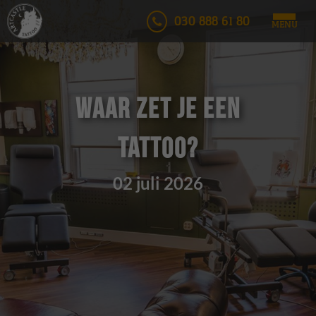
030 888 61 80
MENU
Waar zet je een
tattoo?
02 juli 2026