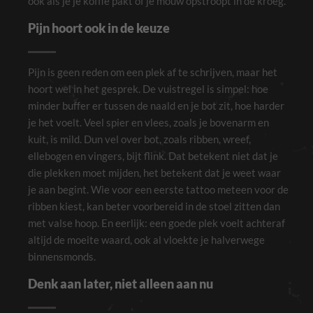
ook als je je koffie pakt of je mouw opstroopt in de kroeg.
Pijn hoort ook in de keuze
Pijn is geen reden om een plek af te schrijven, maar het
hoort wel in het gesprek. De vuistregel is simpel: hoe
minder buffer er tussen de naald en je bot zit, hoe harder
je het voelt. Veel spier en vlees, zoals je bovenarm en
kuit, is mild. Dun vel over bot, zoals ribben, wreef,
ellebogen en vingers, bijt flink. Dat betekent niet dat je
die plekken moet mijden, het betekent dat je weet waar
je aan begint. Wie voor een eerste tattoo meteen voor de
ribben kiest, kan beter voorbereid in de stoel zitten dan
met valse hoop. En eerlijk: een goede plek voelt achteraf
altijd de moeite waard, ook al vloekte je halverwege
binnensmonds.
Noodzakelijk
Deze cookies
Denk aan later, niet alleen aan nu
zijn niet
optioneel. Ze
zijn nodig voor