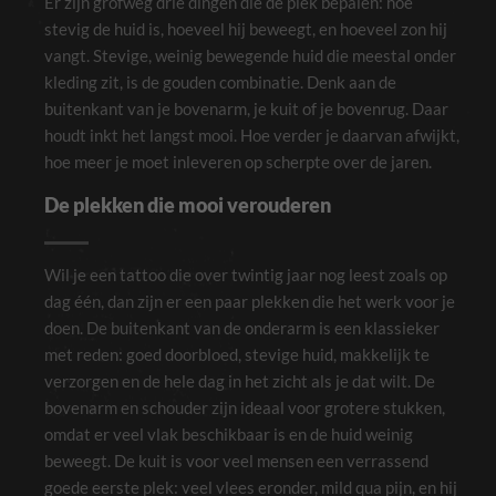
Er zijn grofweg drie dingen die de plek bepalen: hoe
stevig de huid is, hoeveel hij beweegt, en hoeveel zon hij
vangt. Stevige, weinig bewegende huid die meestal onder
kleding zit, is de gouden combinatie. Denk aan de
buitenkant van je bovenarm, je kuit of je bovenrug. Daar
houdt inkt het langst mooi. Hoe verder je daarvan afwijkt,
hoe meer je moet inleveren op scherpte over de jaren.
De plekken die mooi verouderen
Wil je een tattoo die over twintig jaar nog leest zoals op
dag één, dan zijn er een paar plekken die het werk voor je
doen. De buitenkant van de onderarm is een klassieker
met reden: goed doorbloed, stevige huid, makkelijk te
verzorgen en de hele dag in het zicht als je dat wilt. De
bovenarm en schouder zijn ideaal voor grotere stukken,
omdat er veel vlak beschikbaar is en de huid weinig
beweegt. De kuit is voor veel mensen een verrassend
goede eerste plek: veel vlees eronder, mild qua pijn, en hij