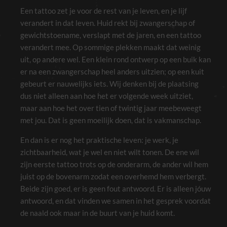
de site om te
Een tattoo zet je voor de rest van je leven, en je lijf
functioneren.
verandert in dat leven. Huid rekt bij zwangerschap of
gewichtstoename, verslapt met de jaren, en een tattoo
Ervaring
verandert mee. Op sommige plekken maakt dat weinig
Om onze site
zo goed
uit, op andere wel. Een klein rond ontwerp op een buik kan
mogelijk te
er na een zwangerschap heel anders uitzien; op een kuit
laten
functioneren
gebeurt er nauwelijks iets. Wij denken bij de plaatsing
tijdens je
dus niet alleen aan hoe het er volgende week uitziet,
bezoek. Als je
deze cookies
maar aan hoe het over tien of twintig jaar meebeweegt
weigert, zal
bepaalde
met jou. Dat is geen moeilijk doen, dat is vakmanschap.
functionaliteit
van de site
En dan is er nog het praktische leven: je werk, je
verdwijnen.
zichtbaarheid, wat je wel en niet wilt tonen. De ene wil
zijn eerste tattoo trots op de onderarm, de ander wil hem
Marketing
juist op de bovenarm zodat een overhemd hem verbergt.
Door je interesses
Beide zijn goed, er is geen fout antwoord. Er is alleen jóuw
en gedrag te delen
als je onze site
antwoord, en dat vinden we samen in het gesprek voordat
bezoekt, vergroot
de naald ook maar in de buurt van je huid komt.
je de kans dat je
gepersonaliseerde