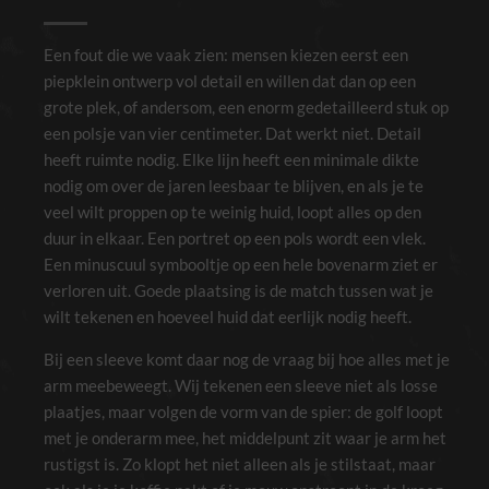
Een fout die we vaak zien: mensen kiezen eerst een
piepklein ontwerp vol detail en willen dat dan op een
grote plek, of andersom, een enorm gedetailleerd stuk op
een polsje van vier centimeter. Dat werkt niet. Detail
heeft ruimte nodig. Elke lijn heeft een minimale dikte
nodig om over de jaren leesbaar te blijven, en als je te
veel wilt proppen op te weinig huid, loopt alles op den
duur in elkaar. Een portret op een pols wordt een vlek.
Een minuscuul symbooltje op een hele bovenarm ziet er
verloren uit. Goede plaatsing is de match tussen wat je
wilt tekenen en hoeveel huid dat eerlijk nodig heeft.
Bij een sleeve komt daar nog de vraag bij hoe alles met je
arm meebeweegt. Wij tekenen een sleeve niet als losse
plaatjes, maar volgen de vorm van de spier: de golf loopt
met je onderarm mee, het middelpunt zit waar je arm het
rustigst is. Zo klopt het niet alleen als je stilstaat, maar