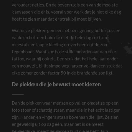
veroudert netjes. En de bovenrug is een van de mooiste
‘canvassen’ die er is, vooral voor werk dat je niet elke dag
hoeft te zien maar dat er strak bij moet blijven.
Wat deze plekken gemeen hebben: genoeg buffer tussen
naald en bot, een huid die niet de hele dag rekt, en
meestal een laagje kleding eroverheen dat de zon
tegenhoudt. Want zon is de stille moordenaar van elke
tattoo, waar hij ook zit. Een stuk dat het hele jaar onder
een mouw zit, blijft simpelweg langer vol dan een stuk dat
elke zomer zonder factor 50 in de brandende zon ligt.
De plekken die je bewust moet kiezen
Dan de plekken waar mensen op vallen omdat ze op een
foto stoer of schattig staan, maar die in het echt lastiger
zijn. Handen en vingers staan bovenaan die lijst. Ze zien
er geweldig uit op dag één, maar het is de meest
beweeglijke, meest gewassen huid die je hebt. Fijn