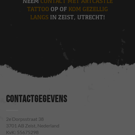
NEEM
CONTACT MET ARTCASTLE
TATTOO
OP OF
KOM GEZELLIG
LANGS
IN ZEIST, UTRECHT!
CONTACTGEGEVENS
2e Dorpsstraat 38
3701 AB Zeist, Nederland
KvK: 55675298