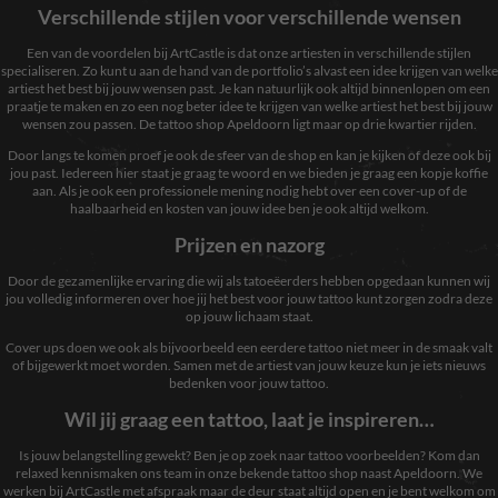
Verschillende stijlen voor verschillende wensen
Een van de voordelen bij ArtCastle is dat onze artiesten in verschillende stijlen
specialiseren. Zo kunt u aan de hand van de portfolio’s alvast een idee krijgen van welke
artiest het best bij jouw wensen past. Je kan natuurlijk ook altijd binnenlopen om een
praatje te maken en zo een nog beter idee te krijgen van welke artiest het best bij jouw
wensen zou passen. De tattoo shop Apeldoorn ligt maar op drie kwartier rijden.
Door langs te komen proef je ook de sfeer van de shop en kan je kijken of deze ook bij
jou past. Iedereen hier staat je graag te woord en we bieden je graag een kopje koffie
aan. Als je ook een professionele mening nodig hebt over een cover-up of de
haalbaarheid en kosten van jouw idee ben je ook altijd welkom.
Prijzen en nazorg
Door de gezamenlijke ervaring die wij als tatoeëerders hebben opgedaan kunnen wij
jou volledig informeren over hoe jij het best voor jouw tattoo kunt zorgen zodra deze
op jouw lichaam staat.
Cover ups doen we ook als bijvoorbeeld een eerdere tattoo niet meer in de smaak valt
of bijgewerkt moet worden. Samen met de artiest van jouw keuze kun je iets nieuws
bedenken voor jouw tattoo.
Wil jij graag een tattoo, laat je inspireren…
Noodzakelijk
Deze cookies
Is jouw belangstelling gewekt? Ben je op zoek naar tattoo voorbeelden? Kom dan
zijn niet
relaxed kennismaken ons team in onze bekende tattoo shop naast Apeldoorn. We
optioneel. Ze
werken bij ArtCastle met afspraak maar de deur staat altijd open en je bent welkom om