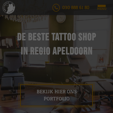
030 888 61 80
MENU
De Beste Tattoo shop
in regio Apeldoorn
BEKIJK HIER ONS
PORTFOLIO