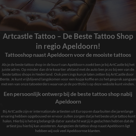
Artcastle Tattoo – De Beste Tattoo Shop
in regio Apeldoorn!
Tattooshop naast Apeldoorn voor de mooiste tattoos
Als je de beste tattoo shop in de buurt van Apeldoorn zoekt ben je bij ArtCastle bij het
juiste adres. Op minder dan drie kwartier afstand met de auto ben je zo bij een van de
beste tattoo shops in Nederland. Ook piercings kun je laten zetten bij ArtCastle door
Bente. Je kunt vrijblijvend langskomen voor een kopje koffie en zo het gesprek aangaan
met een van onze tatoeëerders waarvan je de portfolio’s op deze website kunt vinden.
Een persoonlijk ontwerp bij de beste tattoo shop nabij
Apeldoorn
Bij ArtCastle zijn er internationale artiesten uit Europa en daarbuiten die jarenlange
ervaring hebben opgebouwd en ervoor zullen zorgen dat je het beste uit je tattoo kunt
halen. Hierbij is het erg belangrijk dat er aandacht wat jij in gedachten hebt en dat de
artiest jou hierbij kan assisteren. Aangezien de tattoo shop naast Apeldoorn ligt
hebben wij ook veel Apeldoornse klanten.