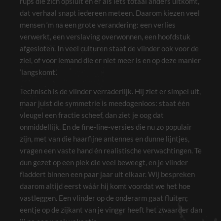
rups die zich opsluit en er als iets totaal anders uitkomt,
dat verhaal snapt iedereen meteen. Daarom kiezen veel
mensen ‘m na een grote verandering: een verlies
verwerkt, een verslaving overwonnen, een hoofdstuk
afgesloten. In veel culturen staat de vlinder ook voor de
ziel, of voor iemand die er niet meer is en op deze manier
‘langskomt’.
Technisch is de vlinder verraderlijk. Hij ziet er simpel uit,
maar juist die symmetrie is meedogenloos: staat één
vleugel een fractie scheef, dan ziet je oog dat
onmiddellijk. En de fine-line-versies die nu zo populair
zijn, met van die haarfijne antennes en dunne lijntjes,
vragen een vaste hand én realistische verwachtingen. Te
dun gezet op een plek die veel beweegt, en je vlinder
fladdert binnen een paar jaar uit elkaar. Wij bespreken
daarom altijd eerst wáár hij komt voordat we het hoe
vastleggen. Een vlinder op de onderarm gaat fluiten;
eentje op de zijkant van je vinger heeft het zwaarder dan