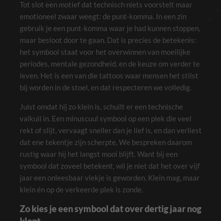
Tot slot een motief dat technisch niets voorstelt maar
functioneren
tijdens je
emotioneel zwaar weegt: de punt-komma. In een zin
bezoek. Als je
deze cookies
gebruik je een punt-komma waar je had kunnen stoppen,
weigert, zal
maar besloot door te gaan. Dat is precies de betekenis:
bepaalde
functionaliteit
het symbool staat voor het overwinnen van moeilijke
van de site
periodes, mentale gezondheid, en de keuze om verder te
verdwijnen.
leven. Het is een van die tattoos waar mensen het stilst
bij worden in de stoel, en dat respecteren we volledig.
Marketing
Door je interesses
Juist omdat hij zo klein is, schuilt er een technische
en gedrag te delen
valkuil in. Een minuscuul symbool op een plek die veel
als je onze site
bezoekt, vergroot
rekt of slijt, vervaagt sneller dan je lief is, en dan verliest
je de kans dat je
gepersonaliseerde
dat ene tekentje zijn scherpte. We bespreken daarom
inhoud en
rustig waar hij het langst mooi blijft. Want bij een
aanbiedingen te
zien krijgt.
symbool dat zoveel betekent, wil je niet dat het over vijf
jaar een onleesbaar vlekje is geworden. Klein mag, maar
klein én op de verkeerde plek is zonde.
Zo kies je een symbool dat over dertig jaar nog