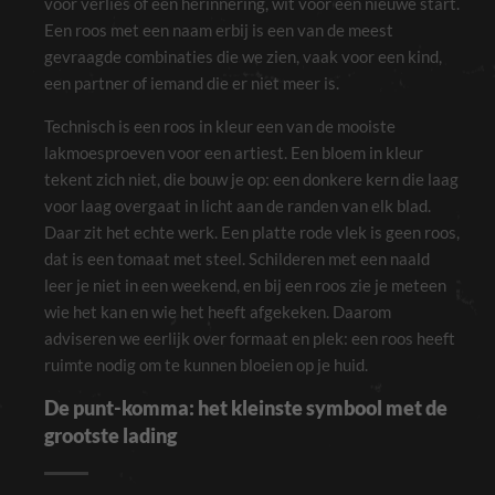
voor verlies of een herinnering, wit voor een nieuwe start.
Een roos met een naam erbij is een van de meest
gevraagde combinaties die we zien, vaak voor een kind,
een partner of iemand die er niet meer is.
Technisch is een roos in kleur een van de mooiste
lakmoesproeven voor een artiest. Een bloem in kleur
tekent zich niet, die bouw je op: een donkere kern die laag
voor laag overgaat in licht aan de randen van elk blad.
Daar zit het echte werk. Een platte rode vlek is geen roos,
Noodzakelijk
dat is een tomaat met steel. Schilderen met een naald
Deze cookies
leer je niet in een weekend, en bij een roos zie je meteen
zijn niet
optioneel. Ze
wie het kan en wie het heeft afgekeken. Daarom
zijn nodig voor
de site om te
adviseren we eerlijk over formaat en plek: een roos heeft
functioneren.
ruimte nodig om te kunnen bloeien op je huid.
De punt-komma: het kleinste symbool met de
Ervaring
grootste lading
Om onze site
zo goed
mogelijk te
laten