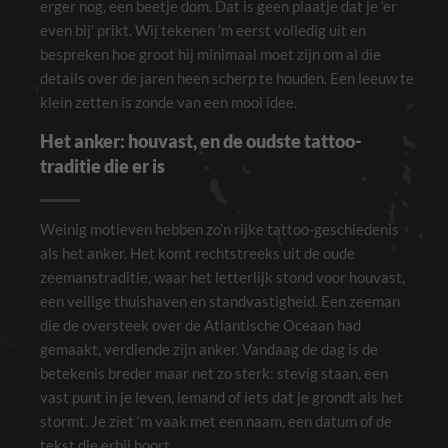
erger nog, een beetje dom. Dat is geen plaatje dat je ‘er
even bij’ prikt. Wij tekenen ‘m eerst volledig uit en
bespreken hoe groot hij minimaal moet zijn om al die
details over de jaren heen scherp te houden. Een leeuw te
klein zetten is zonde van een mooi idee.
Het anker: houvast, en de oudste tattoo-
traditie die er is
Weinig motieven hebben zo’n rijke tattoo-geschiedenis
als het anker. Het komt rechtstreeks uit de oude
zeemanstraditie, waar het letterlijk stond voor houvast,
een veilige thuishaven en standvastigheid. Een zeeman
die de oversteek over de Atlantische Oceaan had
gemaakt, verdiende zijn anker. Vandaag de dag is de
betekenis breder maar net zo sterk: stevig staan, een
vast punt in je leven, iemand of iets dat je grondt als het
stormt. Je ziet ‘m vaak met een naam, een datum of de
tekst die erbij hoort.