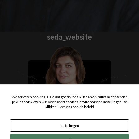
seda_website
We serveren cookies. als je dat goed vindt, klik dan op "Alles accepteren".
je kunt ook kiezen wat voor soort cookies je wil door op "Instellingen" te
klikken.
Lees ons cookie beleid
Instellingen
Copyright 2026
ArtCastle Tattoo