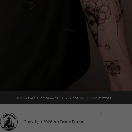
639858647_18117456658719792_2902003938312192938_n
Copyright 2026
ArtCastle Tattoo