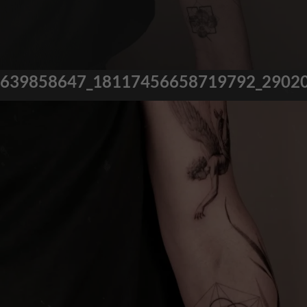
639858647_18117456658719792_2902