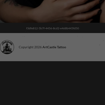
f3dfe812-5b7f-4456-8cd2-e468b445fd50
Copyright 2026
ArtCastle Tattoo
Noodzakelijk
Deze cookies
zijn niet
optioneel. Ze
zijn nodig voor
de site om te
functioneren.
Ervaring
Om onze site
zo goed
mogelijk te
laten