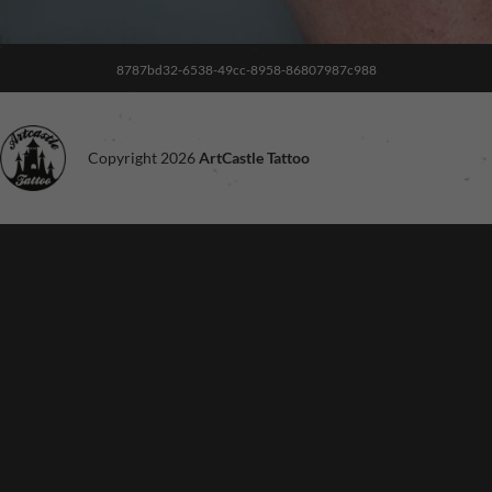
8787bd32-6538-49cc-8958-86807987c988
Copyright 2026
ArtCastle Tattoo
Noodzakelijk
Deze cookies
zijn niet
optioneel. Ze
zijn nodig voor
de site om te
functioneren.
Ervaring
Om onze site
zo goed
mogelijk te
laten
functioneren
tijdens je
bezoek. Als je