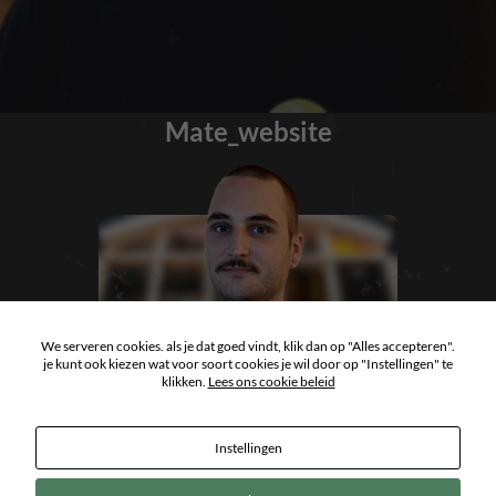
Mate_website
We serveren cookies. als je dat goed vindt, klik dan op "Alles accepteren".
je kunt ook kiezen wat voor soort cookies je wil door op "Instellingen" te
klikken.
Lees ons cookie beleid
Instellingen
Copyright 2026
ArtCastle Tattoo