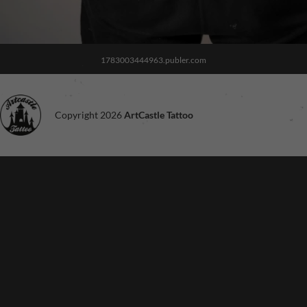
1783003444963.publer.com
Copyright 2026
ArtCastle Tattoo
Noodzakelijk
Deze cookies
zijn niet
optioneel. Ze
zijn nodig voor
de site om te
functioneren.
Ervaring
Om onze site
zo goed
mogelijk te
laten
functioneren
tijdens je