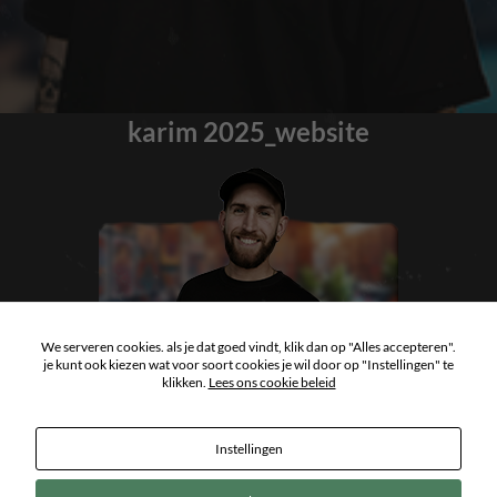
karim 2025_website
We serveren cookies. als je dat goed vindt, klik dan op "Alles accepteren".
je kunt ook kiezen wat voor soort cookies je wil door op "Instellingen" te
klikken.
Lees ons cookie beleid
Instellingen
Copyright 2026
ArtCastle Tattoo