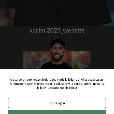
karim 2025_website
We serveren cookies. als je dat goed vindt, klik dan op "Alles accepteren".
je kunt ook kiezen wat voor soort cookies je wil door op "Instellingen" te
klikken.
Lees ons cookie beleid
Instellingen
Copyright 2026
ArtCastle Tattoo