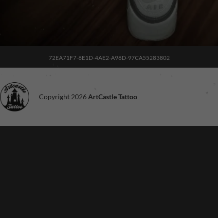
72EA71F7-8E1D-4AE2-A98D-97CA55283802
Copyright 2026
ArtCastle Tattoo
Noodzakelijk
Deze cookies
zijn niet
optioneel. Ze
zijn nodig voor
de site om te
functioneren.
Ervaring
Om onze site
zo goed
mogelijk te
laten