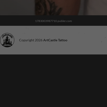
1783003987710.publer.com
Copyright 2026
ArtCastle Tattoo
Noodzakelijk
Deze cookies
zijn niet
optioneel. Ze
zijn nodig voor
de site om te
functioneren.
Ervaring
Om onze site
zo goed
mogelijk te
laten
functioneren
tijdens je