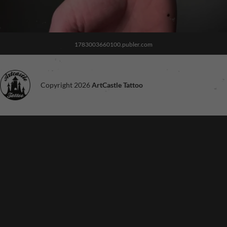
1783003660100.publer.com
Copyright 2026
ArtCastle Tattoo
Noodzakelijk
Deze cookies
zijn niet
optioneel. Ze
zijn nodig voor
de site om te
functioneren.
Ervaring
Om onze site
zo goed
mogelijk te
laten
functioneren
tijdens je