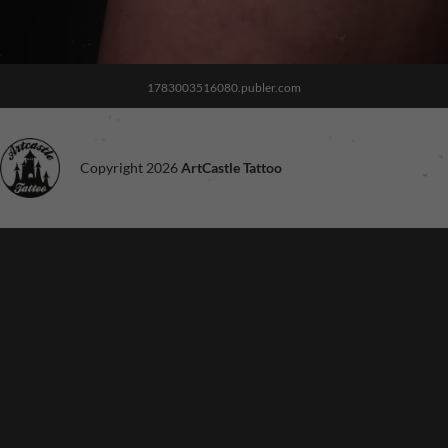
1783003516080.publer.com
Copyright 2026
ArtCastle Tattoo
Noodzakelijk
Deze cookies
zijn niet
optioneel. Ze
zijn nodig voor
de site om te
functioneren.
Ervaring
Om onze site
zo goed
mogelijk te
laten
functioneren
tijdens je