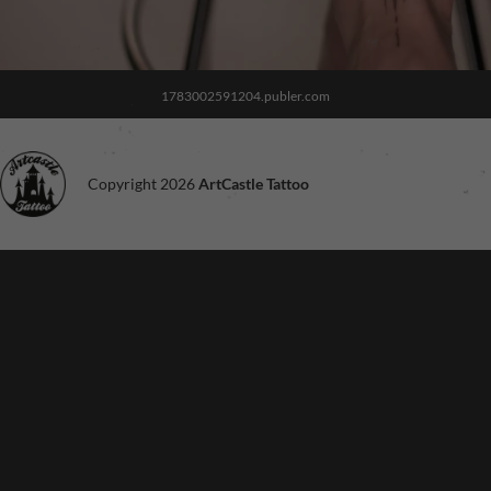
1783002591204.publer.com
Copyright 2026
ArtCastle Tattoo
Noodzakelijk
Deze cookies
zijn niet
optioneel. Ze
zijn nodig voor
de site om te
functioneren.
Ervaring
Om onze site
zo goed
mogelijk te
laten
functioneren
tijdens je