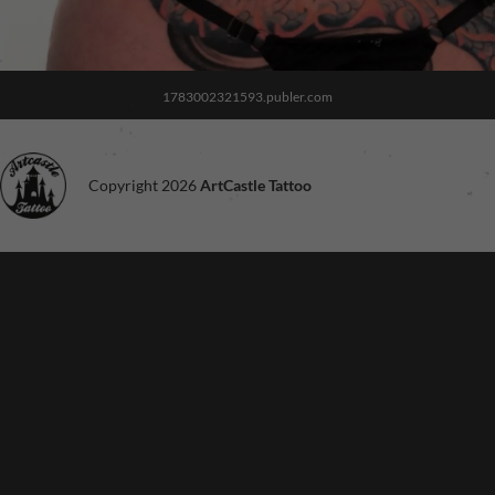
1783002321593.publer.com
Copyright 2026
ArtCastle Tattoo
Noodzakelijk
Deze cookies
zijn niet
optioneel. Ze
zijn nodig voor
de site om te
functioneren.
Ervaring
Om onze site
zo goed
mogelijk te
laten
functioneren
tijdens je