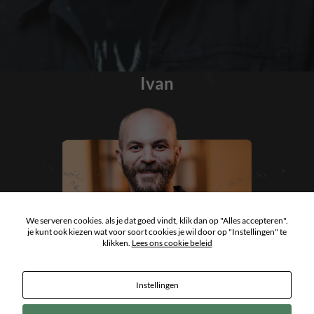
Ivan
We serveren cookies. als je dat goed vindt, klik dan op "Alles accepteren".
je kunt ook kiezen wat voor soort cookies je wil door op "Instellingen" te
klikken.
Lees ons cookie beleid
Instellingen
Copyright 2026
ArtCastle Tattoo