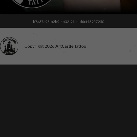
b7a37a93-b2b9-4b32-91e4-d6cf48957250
Copyright 2026
ArtCastle Tattoo
Noodzakelijk
Deze cookies
zijn niet
optioneel. Ze
zijn nodig voor
de site om te
functioneren.
Ervaring
Om onze site
zo goed
mogelijk te
laten
functioneren
tijdens je