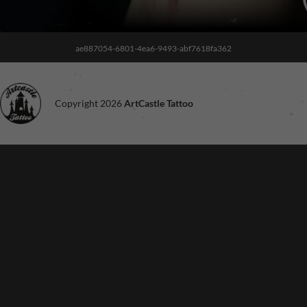
ae887054-6801-4ea6-9493-abf7618fa362
Copyright 2026
ArtCastle Tattoo
Noodzakelijk
Deze cookies
zijn niet
optioneel. Ze
zijn nodig voor
de site om te
functioneren.
Ervaring
Om onze site
zo goed
mogelijk te
laten
functioneren
tijdens je