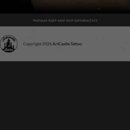
9fef56dd-9689-44fd-969f-06f9a80e5543
Copyright 2026
ArtCastle Tattoo
Noodzakelijk
Deze cookies
zijn niet
optioneel. Ze
zijn nodig voor
de site om te
functioneren.
Ervaring
Om onze site
zo goed
mogelijk te
laten
functioneren
tijdens je