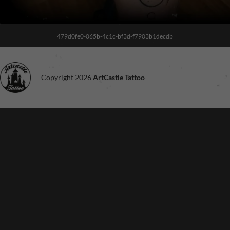
479d0fe0-065b-4c1c-bf3d-f7903b1decdb
Copyright 2026
ArtCastle Tattoo
Noodzakelijk
Deze cookies
zijn niet
optioneel. Ze
zijn nodig voor
de site om te
functioneren.
Ervaring
Om onze site
zo goed
mogelijk te
laten
functioneren
tijdens je