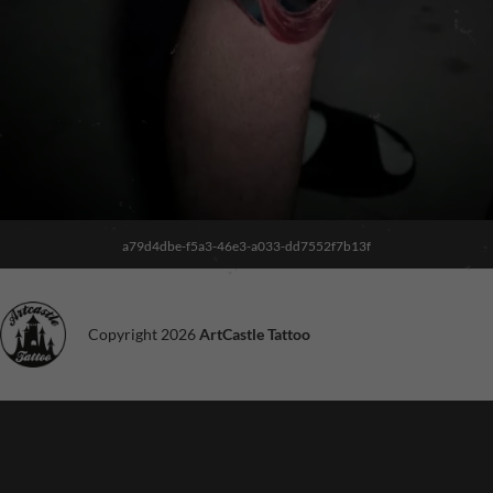
a79d4dbe-f5a3-46e3-a033-dd7552f7b13f
Noodzakelijk
Copyright 2026
ArtCastle Tattoo
Deze cookies
zijn niet
optioneel. Ze
zijn nodig voor
de site om te
functioneren.
Ervaring