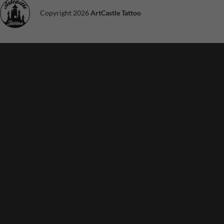
optioneel. Ze
zijn nodig voor
Copyright 2026
ArtCastle Tattoo
de site om te
functioneren.
Ervaring
Om onze site
zo goed
mogelijk te
laten
functioneren
tijdens je
bezoek. Als je
deze cookies
weigert, zal
bepaalde
functionaliteit
van de site
verdwijnen.
Marketing
Door je interesses
en gedrag te delen
als je onze site
bezoekt, vergroot