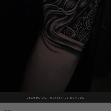
031088e0-b424-4c55-8647-71fa957771ee
Noodzakelijk
Deze cookies
zijn niet