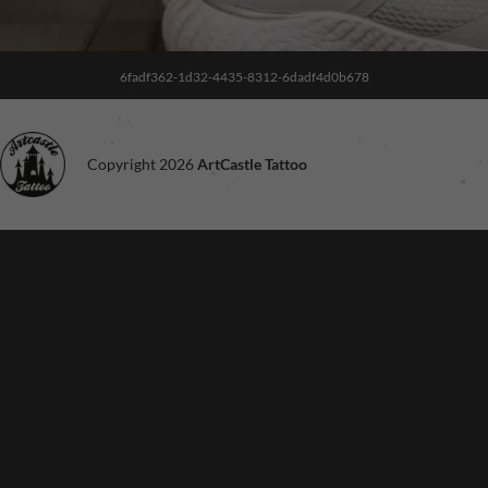
6fadf362-1d32-4435-8312-6dadf4d0b678
Copyright 2026
ArtCastle Tattoo
Noodzakelijk
Deze cookies
zijn niet
optioneel. Ze
zijn nodig voor
de site om te
functioneren.
Ervaring
Om onze site
zo goed
mogelijk te
laten
functioneren
tijdens je