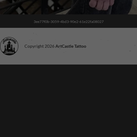
3ee77f0b-3059-4bd3-90e2-61e22fa08027
Copyright 2026
ArtCastle Tattoo
Noodzakelijk
Deze cookies
zijn niet
optioneel. Ze
zijn nodig voor
de site om te
functioneren.
Ervaring
Om onze site
zo goed
mogelijk te
laten
functioneren
tijdens je